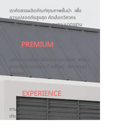
เราคัดสรรผลิตภัณฑ์คุณภาพชั้นนำ เพื่อ
ความปลอดภัยสูงสุด คัดเลือกวิศวกร
และทีมช่างที่ผ่านการอบรมตามมาตรฐาน
PREMIUM
บริการยอดเยี่ยม ใส่ใจทุกรายละเอียด พร้อม
ยกระดับบ้านของคุณด้วยดีไซน์ เรียบหรูสุด
พรีเมียม
EXPERIENCE
งานติดตั้งที่เหนือกว่ามาตรฐาน การันตีจาก
ประสบการณ์กว่า 13 ปี งานติดตั้ง SOLAR
CELL ทั่วประเทศ​