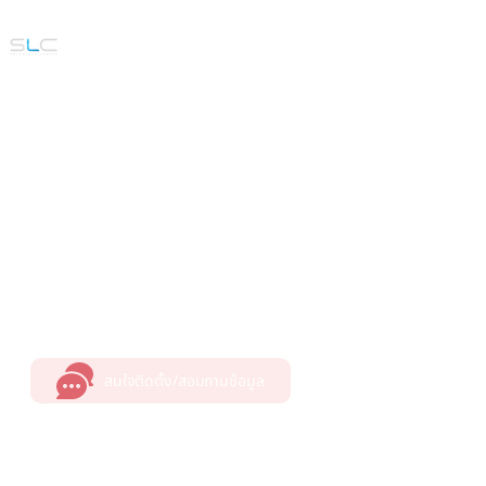
พลังงานแสงอาทิตย์ พลังขับเคลื่อนสู่
อนาคต
สนใจติดตั้ง/สอบถามข้อมูล
Call Center
082-414-1144