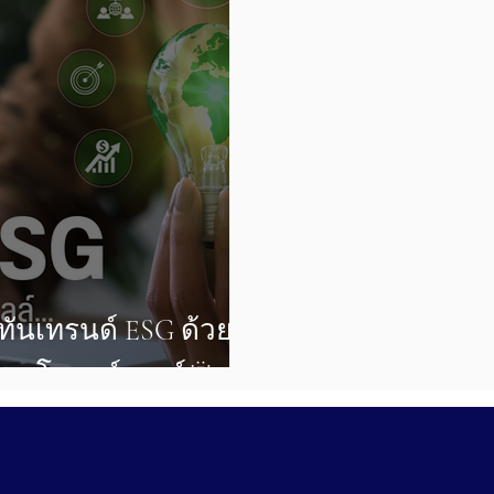
้ทันเทรนด์ ESG ด้วย
ากโซลาร์เซลล์🌞