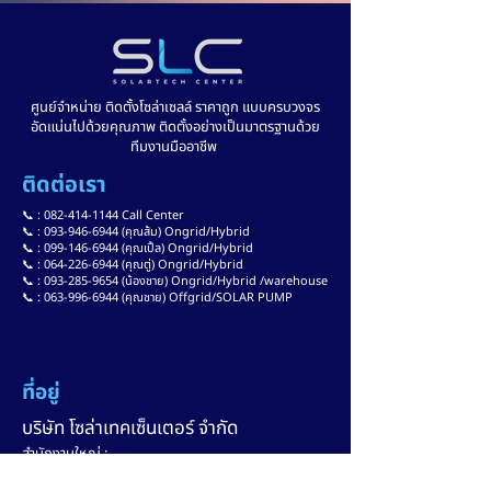
ศูนย์จำหน่าย ติดตั้งโซล่าเซลล์ ราคาถูก แบบครบวงจร
อัดแน่นไปด้วยคุณภาพ ติดตั้งอย่างเป็นมาตรฐานด้วย
ทีมงานมืออาชีพ
ติดต่อเรา
📞 :
082-414-1144
Call Center
📞 : 093-946-6944 (คุณส้ม) Ongrid/Hybrid
📞 : 099-146-6944 (คุณเปิ้ล) Ongrid/Hybrid
📞 : 064-226-6944 (คุณตู่) Ongrid/Hybrid
📞 : 093-285-9654 (น้องชาย) Ongrid/Hybrid /warehouse
📞 : 063-996-6944 (คุณชาย) Offgrid/SOLAR PUMP
ที่อยู่
บริษัท โซล่าเทคเซ็นเตอร์ จำกัด
สำนักงานใหญ่ :
166 ม.1 ต.บ้านโคก อ.หนองนาคำ จ.ขอนแก่น 40150