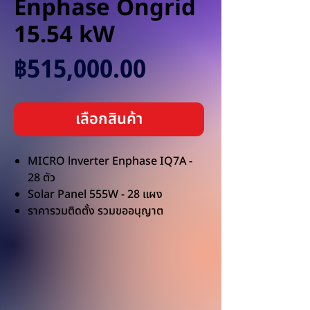
Enphase Ongrid
15.54 kW
ราคา
฿515,000.00
เลือกสินค้า
MICRO lnverter Enphase IQ7A -
28 ตัว
Solar Panel 555W - 28 แผง
ราคารวมติดตั้ง รวมขออนุญาต