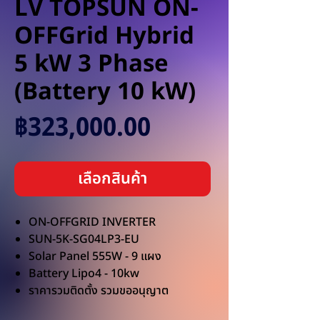
LV TOPSUN ON-
OFFGrid Hybrid
5 kW 3 Phase
(Battery 10 kW)
ราคา
฿323,000.00
เลือกสินค้า
ON-OFFGRID INVERTER
SUN-5K-SG04LP3-EU
Solar Panel 555W - 9 แผง
Battery Lipo4 - 10kw
ราคารวมติดตั้ง รวมขออนุญาต