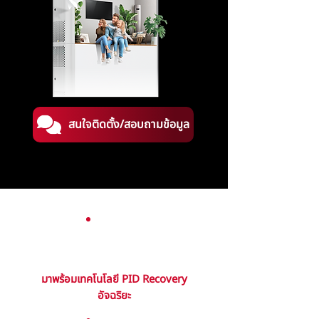
สนใจติดตั้ง/สอบถามข้อมูล
มาพร้อมเทคโนโลยี PID Recovery
อัจฉริยะ