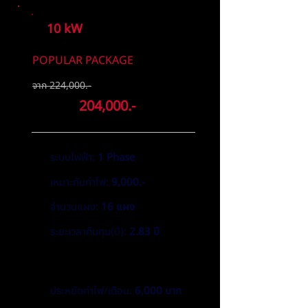
10 kW
POPULAR PACKAGE
จาก 224,000.-
ลดเหลือ
204,000.-
ระบบไฟฟ้า:
1 Phase
เหมาะกับค่าไฟ:
9,000.-
จำนวนแผง:
16 แผง
ระยะเวลาคืนทุน(ปี):
2.83 ปี
ตัวช่วยเพิ่มประสิทธิภาพ
และความปลอดภัยของระบบ
ประหยัดค่าไฟ/เดือน:
6,000 บาท