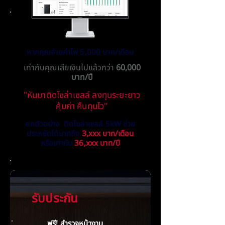
หากคุณจ่ายค่าไฟ 5,000 บาท/เดือน
เท่ากับคุณเสียเงินไปแล้วกว่า
60,000
บาท/ปี
"หันมาติดโซล่าเซลล์ ลงทุนระยะยาว
คุ้มค่า คืนทุนไว"
ยกตัวอย่าง ติดโซล่าเซลล์ 5kW ช่วย
ประหยัดได้มากถึง
3,xxx บาท/เดือน
หรือเท่ากับ
36,xxx บาท/ปี
รับประกัน
ฟรี! สำรวจหน้างาน