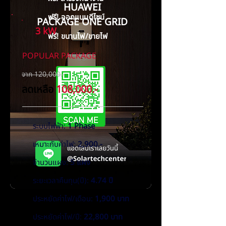
HUAWEI
ฟรี! ออกแบบดีไซน์
PACKAGE ONE GRID
3 kW
ฟรี! ขนานไฟ/ขายไฟ
POPULAR PACKAGE
จาก 120,000.-
ลดเหลือ
108,000.-
ระบบไฟฟ้า:
1 Phase
เหมาะกับค่าไฟ:
2,900.-
จำนวนแผง:
5 แผง
ระยะเวลาคืนทุน(ปี):
4.74 ปี
ประหยัดค่าไฟ/เดือน:
1,900 บาท
ประหยัดค่าไฟ/ปี:
22,800 บาท