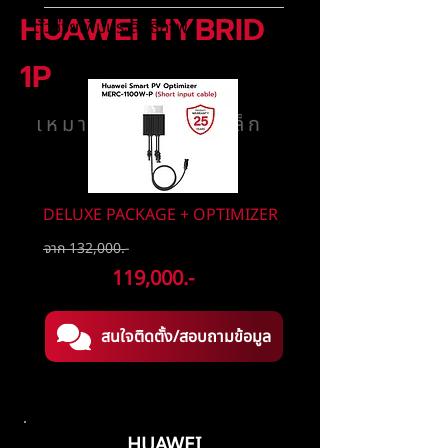
HUAWEI HYBRID
ตัวช่วยเพิ่มประสิทธิภาพ
และความปลอดภัยของระบบ
1P
เหมาะกับบ้านหลังเล็ก
DELUXE PACKAGE + OPTIMIZER
จาก 132,000.-
ลดเหลือ
119,000.-
สนใจติดตั้ง/สอบถามข้อมูล
HUAWEI