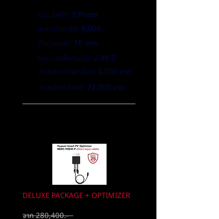
ระบบไฟฟ้า:
3 Phase
เหมาะกับค่าไฟ:
9,000.-
จำนวนแผง:
16 แผง
ระยะเวลาคืนทุน(ปี):
2.99 ปี
ประหยัดค่าไฟ/เดือน:
6,000 บาท
ประหยัดค่าไฟ/ปี:
72,000 บาท
ตัวช่วยเพิ่มประสิทธิภาพ
และความปลอดภัยของระบบ
DELUXE PACKAGE + OPTIMIZER
จาก 280,400.-