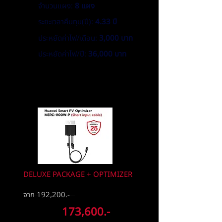
จำนวนแผง:
8 แผง
ระยะเวลาคืนทุน(ปี):
4.33 ปี
ประหยัดค่าไฟ/เดือน:
3,000 บาท
ประหยัดค่าไฟ/ปี:
36,000 บาท
ตัวช่วยเพิ่มประสิทธิภาพ
และความปลอดภัยของระบบ
DELUXE PACKAGE + OPTIMIZER
จาก 192,200.-
ลดเหลือ
173,600.-