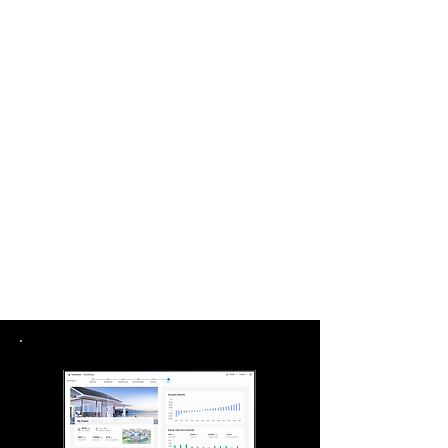
3
5
KW
KW
10
20
KW
KW
15
KW