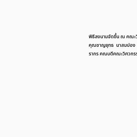
พิธีลงนามจัดขึ้น ณ คณะว
คุณชาญยุทธ  นาสมปอง กรร
รากร คณบดีคณะวิศวกร