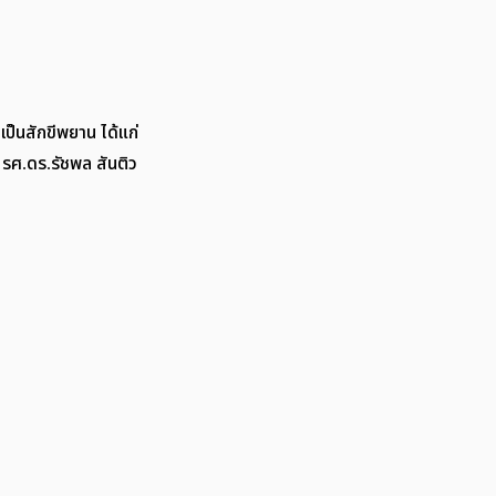
ป็นสักขีพยาน ได้แก่ 
 รศ.ดร.รัชพล สันติว